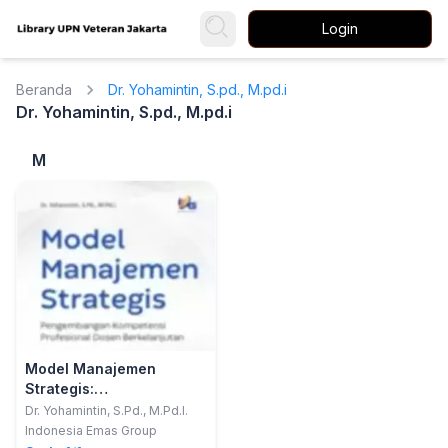
Login
Beranda
Dr. Yohamintin, S.pd., M.pd.i
Dr. Yohamintin, S.pd., M.pd.i
M
Model Manajemen
Strategis:
Pengembangan
Dr. Yohamintin, S.Pd., M.Pd.I.
Kompetensi Profesional
Indonesia Emas Group