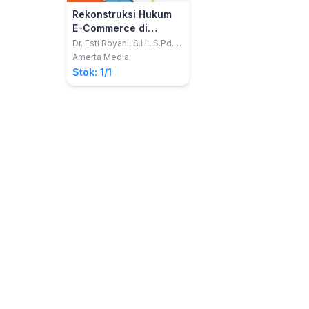
Rekonstruksi Hukum
E-Commerce di
Indonesia
Dr. Esti Royani, S.H., S.Pd.,
M.Pd., M.H., C.PS., C.Me.,
Amerta Media
C.HTc., C.Mt.; Fitryah, S.Pd.,
Stok: 1/1
S.H., M.H.; Yeni
Yahdiani,.S.Sos.,MM.