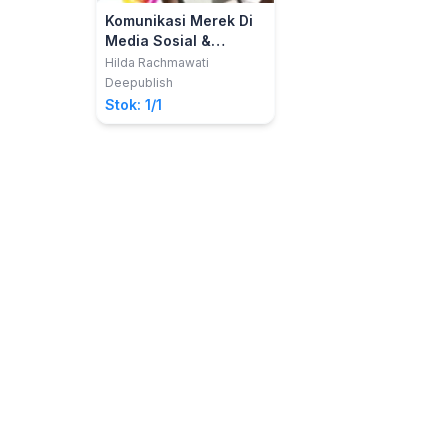
Komunikasi Merek Di
Media Sosial &
Penerapannya Pada
Hilda Rachmawati
TV Berita
Deepublish
Stok: 1/1