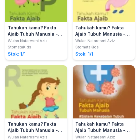
Tahukah kamu? Fakta
Tahukah kamu? Fakta
Ajaib Tubuh Manusia -
Ajaib Tubuh Manusia -
Paru-paru
Pencernaan
Wulan Nataresmi Aziz
Wulan Nataresmi Aziz
StomataKids
StomataKids
Stok: 1/1
Stok: 1/1
Tahukah kamu? Fakta
Tahukah kamu? Fakta
Ajaib Tubuh Manusia -
Ajaib Tubuh Manusia -
Rambut, Kulit & Kuku
Sistem Kekebalan Tubuh
Wulan Nataresmi Aziz
Wulan Nataresmi Aziz