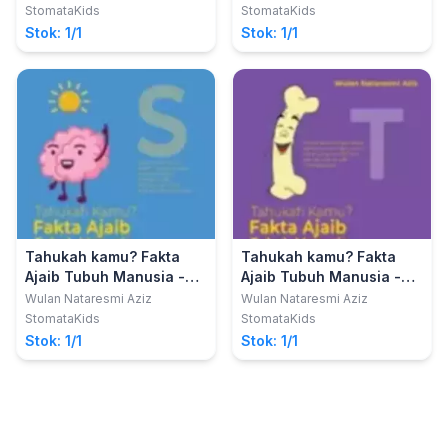
StomataKids
StomataKids
Stok: 1/1
Stok: 1/1
Tahukah kamu? Fakta
Tahukah kamu? Fakta
Ajaib Tubuh Manusia -
Ajaib Tubuh Manusia -
Sistem Saraf
Tulang, Otot & Sendi
Wulan Nataresmi Aziz
Wulan Nataresmi Aziz
StomataKids
StomataKids
Stok: 1/1
Stok: 1/1