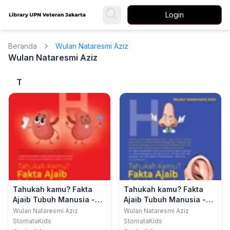
Login
Beranda
Wulan Nataresmi Aziz
Wulan Nataresmi Aziz
T
Tahukah kamu? Fakta
Tahukah kamu? Fakta
Ajaib Tubuh Manusia -
Ajaib Tubuh Manusia -
Hati & Ginjal
Hidung & Telinga
Wulan Nataresmi Aziz
Wulan Nataresmi Aziz
StomataKids
StomataKids