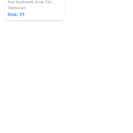
Komunikasi
Susi Susilowati, Enok Tuti
Alawiyah, Dewi Ayu Nur
Teknosain
Wulandari
Stok: 1/1