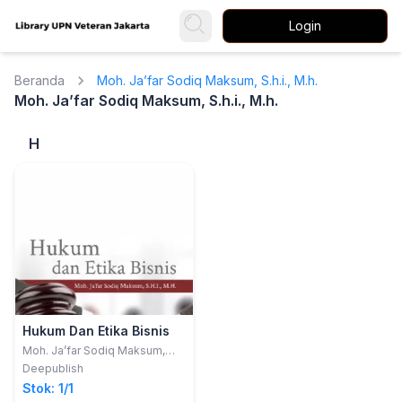
Login
Beranda
Moh. Ja’far Sodiq Maksum, S.h.i., M.h.
Moh. Ja’far Sodiq Maksum, S.h.i., M.h.
H
Hukum Dan Etika Bisnis
Moh. Ja’far Sodiq Maksum,
S.H.I., M.H.
Deepublish
Stok: 1/1