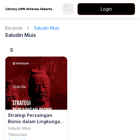
Login
Beranda
Saludin Muis
Saludin Muis
S
Strategi Persaingan
Bisnis dalam Lingkungan
Industri Manufaktur;
Saludin Muis
Antara Teori Modern dan
Teknosain