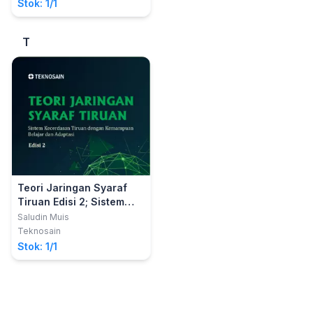
Seni Perang Sun Tzu
Stok: 1/1
T
Teori Jaringan Syaraf
Tiruan Edisi 2; Sistem
Kecerdasan Tiruan
Saludin Muis
dengan Kemampuan
Teknosain
Belajar dan Adaptasi
Stok: 1/1