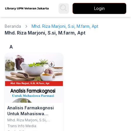
Login
Beranda
Mhd. Riza Marjoni, S.si, M.farm, Apt
Mhd. Riza Marjoni, S.si, M.farm, Apt
A
Analisis Farmakognosi
Untuk Mahasiswa
Farmasi
Mhd. Riza Marjoni, S.Si,
M.Farm, Apt
Trans Info Media