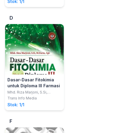
Stok: 1/1
D
Dasar-Dasar Fitokimia
untuk Diploma III Farmasi
Mhd. Riza Marjoni, S.Si,
M.Farm, Apt
Trans Info Media
Stok: 1/1
F