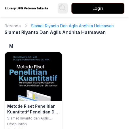
Login
Beranda
Slamet Riyanto Dan Aglis Andhita Hatmawan
Slamet Riyanto Dan Aglis Andhita Hatmawan
M
Metode Riset Penelitian
Kuantitatif Penelitian Di
Bidang Manajemen,
Slamet Riyanto dan Aglis
Andhita Hatmawan
Teknik, Pendidikan Dan
Deepublish