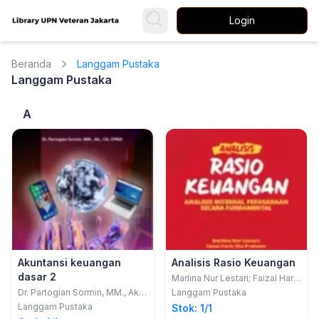
Login
Beranda
Langgam Pustaka
Langgam Pustaka
A
Akuntansi keuangan
Analisis Rasio Keuangan
dasar 2
Marlina Nur Lestari; Faizal Haris
Eko Prabowo
Dr. Partogian Sormin, MM., Ak.,
Langgam Pustaka
CA., CPMA.
Langgam Pustaka
Stok: 1/1