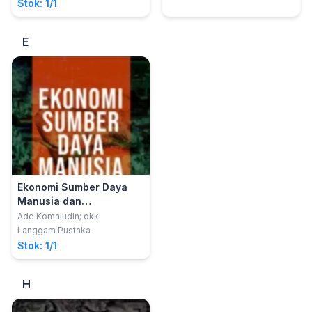
Stok: 1/1
E
Ekonomi Sumber Daya
Manusia dan
Ketenagakerjaan
Ade Komaludin; dkk
Langgam Pustaka
Stok: 1/1
H