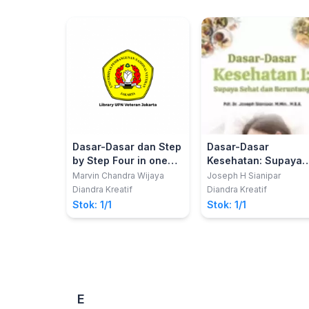
Dasar-Dasar dan Step
Dasar-Dasar
by Step Four in one
Kesehatan: Supaya
Web Programming
Sehat dan Beruntun
Marvin Chandra Wijaya
Joseph H Sianipar
(HTML, JavaScript,
Diandra Kreatif
Diandra Kreatif
PHP dan MYSQL)
Stok: 1/1
Stok: 1/1
E