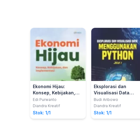
Ekonomi Hijau:
Eksplorasi dan
Konsep, Kebijakan,
Visualisasi Data
dan Implementasi
Menggunakan Phyto
Edi Purwanto
Budi Aribowo
Jilid 1
Diandra Kreatif
Diandra Kreatif
Stok: 1/1
Stok: 1/1