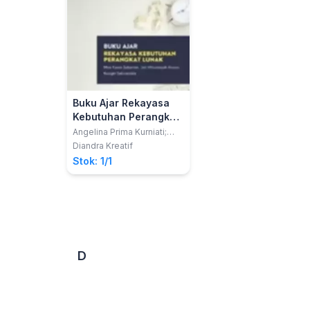
Buku Ajar Rekayasa
Kebutuhan Perangkat
Lunak
Angelina Prima Kurniati;
dkk
Diandra Kreatif
Stok: 1/1
D