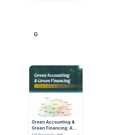
G
Green Accounting &
Green Financing: A
Bibliometric Analysis
Edi Purwanto; dkk