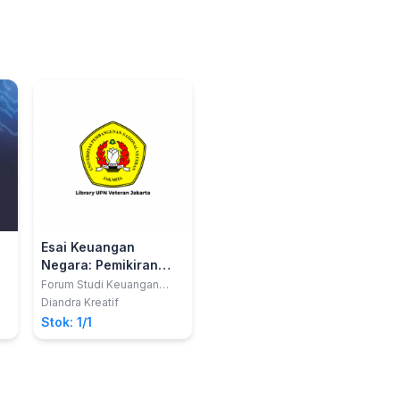
Esai Keuangan
Negara: Pemikiran
n
Multi Perspektif
Forum Studi Keuangan
Negara
Diandra Kreatif
Stok: 1/1