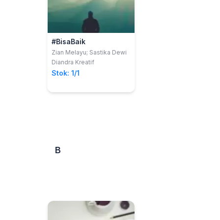
#BisaBaik
Zian Melayu; Sastika Dewi
Diandra Kreatif
Stok: 1/1
B