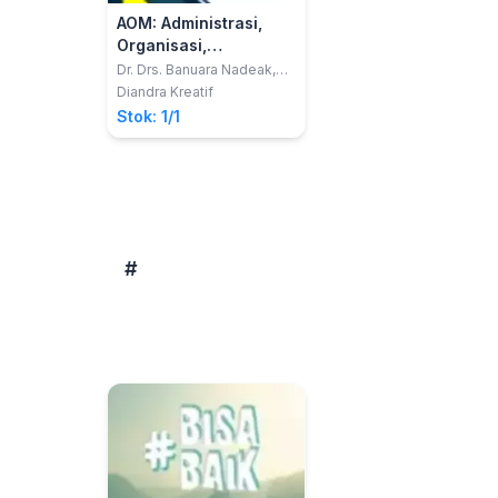
AOM: Administrasi,
Organisasi,
Manajemen
Dr. Drs. Banuara Nadeak,
MM. CPM.CML. CPC.
Diandra Kreatif
Stok: 1/1
#