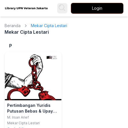
Login
Beranda
Mekar Cipta Lestari
Mekar Cipta Lestari
P
Pertimbangan Yuridis
Putusan Bebas & Upaya
Hukum Kasasi Perkara
M. Irsan Arief
Pidana
Mekar Cipta Lestari