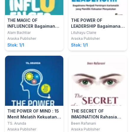
THE MAGIC OF
THE POWER OF
INFLUENCER Bagaimana
LEADERSHIP Bagaimana
Memberi Nilai pada Diri
Menjadi Pemimpin
Alam Bachtiar
Lituhayu Claire
Sendiri dan Memikat
Karismatik yang Memiliki
Araska Publisher
Araska Publisher
Orang Lain
Kekuatan Menyatukan
Stok: 1/1
Stok: 1/1
THE POWER OF MIND : 15
THE SECRET OF
Menit Melatih Kekuatan
IMAGINATION Rahasia
Pikiran untuk
Melatih Imajinasi agar
TS. Arunda
Been Rafanani
Kesuksesan, Kekayaan
Selalu Berpikir dan
Araska Publisher
Araska Publisher