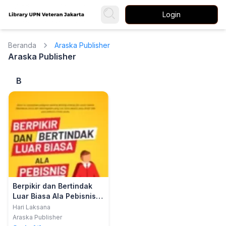
Login
Beranda
Araska Publisher
Araska Publisher
B
Berpikir dan Bertindak
Luar Biasa Ala Pebisnis
Sukses Dunia
Hari Laksana
Araska Publisher