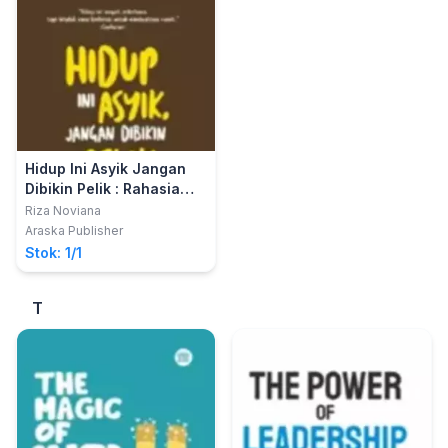
Hidup Ini Asyik Jangan
Dibikin Pelik : Rahasia
Berdamai dengan
Riza Noviana
Apapun yang Terjadi
Araska Publisher
Dalam Hidup
Stok: 1/1
T