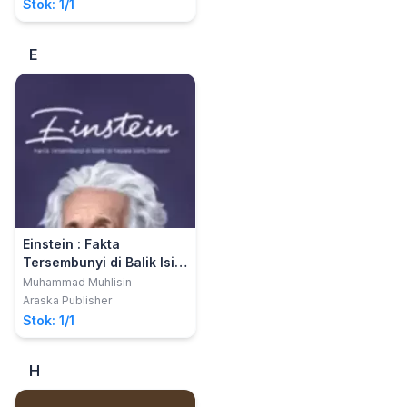
Stok: 1/1
E
Einstein : Fakta
Tersembunyi di Balik Isi
Kepala Sang Ilmuwan
Muhammad Muhlisin
Araska Publisher
Stok: 1/1
H