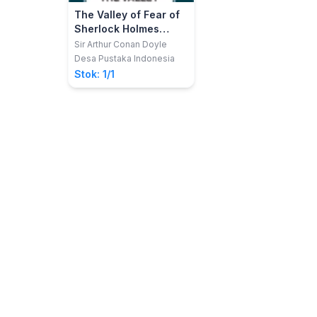
The Valley of Fear of
Sherlock Holmes
(Bahasa Inggris)
Sir Arthur Conan Doyle
Desa Pustaka Indonesia
Stok: 1/1