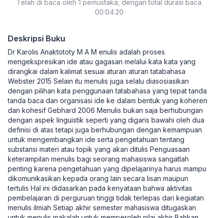
Telah di baca oleh 1 pemustaka, dengan total durasi baca
00:04:20
Deskripsi Buku
Dr Karolis Anaktototy M A M enulis adalah proses
mengekspresikan ide atau gagasan melalui kata kata yang
dirangkai dalam kalimat sesuai aturan aturan tatabahasa
Webster 2015 Selain itu menulis juga selalu diasosiasikan
dengan pilihan kata penggunaan tatabahasa yang tepat tanda
tanda baca dan organisasi ide ke dalam bentuk yang koheren
dan kohesif Gebhard 2006 Menulis bukan saja berhubungan
dengan aspek linguistik seperti yang digaris bawahi oleh dua
definisi di atas tetapi juga berhubungan dengan kemampuan
untuk mengembangkan ide serta pengetahuan tentang
substansi materi atau topik yang akan ditulis Penguasaan
keterampilan menulis bagi seorang mahasiswa sangatlah
penting karena pengetahuan yang dipelajarinya harus mampu
dikomunikasikan kepada orang lain secara lisan maupun
tertulis Hal ini didasarkan pada kenyataan bahwa aktivitas
pembelajaran di perguruan tinggi tidak terlepas dari kegiatan
menulis ilmiah Setiap akhir semester mahasiswa ditugaskan
untuk menulis makalah untuk memperoleh nilai akhir Bahkan