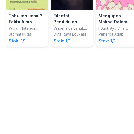
Tahukah kamu?
Filsafat
Mengupas
Fakta Ajaib
Pendidikan
Makna Dalam
Tubuh Manusia -
Sains; Aliran
Komunikasi
Wulan Nataresmi
Vinsensius Lantik,
I Gusti Ayu Vina
Aziz
M.Pd.; Prof. Dr.
Widiadnya Putri, S.S.
Rambut, Kulit &
Progressivisme
Verbal
StomataKids
Duta Raya Edukasi
Penerbit Adab
Jumadi, M.Pd.
M.Hum; Dr. Anak
Kuku
Dalam
Stok: 1/1
Stok: 1/1
Stok: 1/1
Agung Ayu Dian
Pendidikan Sains
Andriyani, S.S.M.Hu
(Natural
Science)