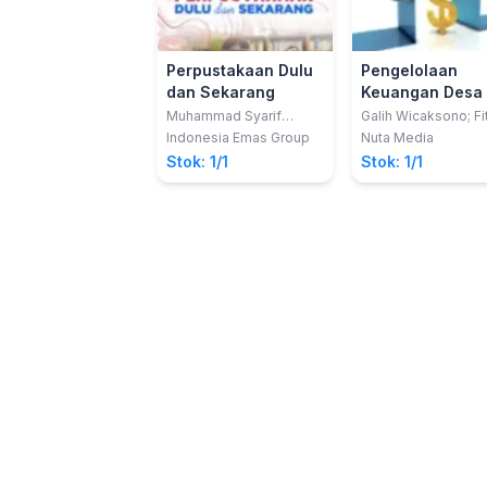
Perpustakaan Dulu
Pengelolaan
dan Sekarang
Keuangan Desa
Muhammad Syarif
Galih Wicaksono; Fit
Bando
Husnatarina; Wa Aria
Indonesia Emas Group
Nuta Media
dkk
Stok: 1/1
Stok: 1/1