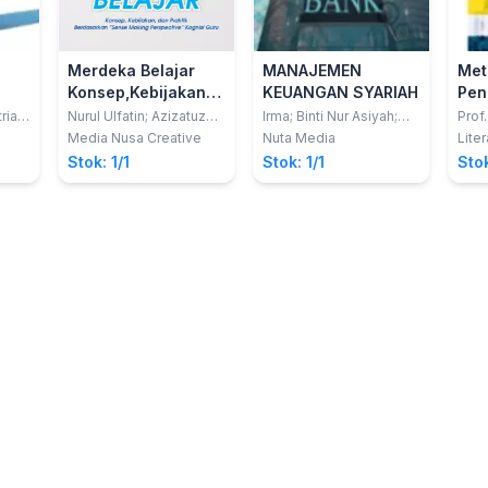
Merdeka Belajar
MANAJEMEN
Met
Konsep,Kebijakan
KEUANGAN SYARIAH
Pene
dan Praktik
Kuan
ria
Nurul Ulfatin; Azizatuz
Irma; Binti Nur Asiyah;
Prof
di;
Zahro’
Arie Haura; dkk
M.S; 
Berdasarkan "
Eks
Media Nusa Creative
Nuta Media
Lite
Pras
Sense Making
Stok: 1/1
Stok: 1/1
Stok
Perspective "
Kognisi Guru