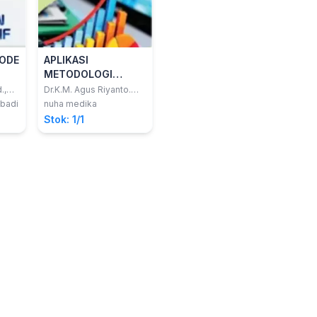
ODE
APLIKASI
METODOLOGI
PENELITIAN
.,
Dr.K.M. Agus Riyanto.
SKM., M.Kes
KESEHATAN
Abadi
nuha medika
Stok: 1/1