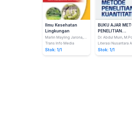
Ilmu Kesehatan
BUKU AJAR MET
Lingkungan
PENELITIAN
KUANTITATIF
Marlin Mayling Jarona,
Dr. Abdul Muin, M.Pd
SKM., M.Kes.
MM
Trans Info Media
Literasi Nusantara 
Stok: 1/1
Stok: 1/1