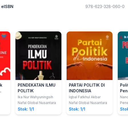
eISBN
978-623-328-060-0
ik
PENDEKATAN ILMU
PARTAI POLITIK DI
Pol
POLITIK
INDONESIA
Pen
ok
Bar
Ika Nur Wahyuningsih
Iqbal Fatkhul Akbar
Nand
ik
Nafal Global Nusantara
Nafal Global Nusantara
Pene
Stok: 1/1
Stok: 1/1
Stok