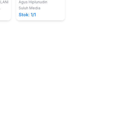
dari Zaman
LANI
Agus Hiplunudin
Kolonialis Belanda
Suluh Media
Hingga Reformasi
Stok: 1/1