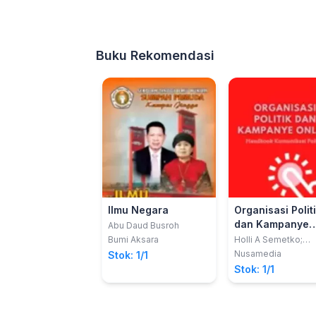
Buku Rekomendasi
Ilmu Negara
Organisasi Polit
dan Kampanye
Abu Daud Busroh
Online: Handbo
Bumi Aksara
Holli A Semetko;
Margaret Scammell
Komunikasi Polit
Nusamedia
Stok: 1/1
Stok: 1/1