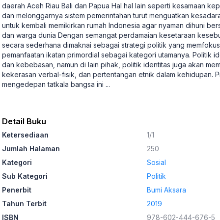
daerah Aceh Riau Bali dan Papua Hal hal lain seperti kesamaan kep
dan melonggarnya sistem pemerintahan turut menguatkan kesadar
untuk kembali memikirkan rumah Indonesia agar nyaman dihuni b
dan warga dunia Dengan semangat perdamaian kesetaraan kesebumi
secara sederhana dimaknai sebagai strategi politik yang memfo
pemanfaatan ikatan primordial sebagai kategori utamanya. Politik i
dan kebebasan, namun di lain pihak, politik identitas juga akan mem
kekerasan verbal-fisik, dan pertentangan etnik dalam kehidupan.
mengedepan tatkala bangsa ini
...
Detail Buku
Ketersediaan
1/1
Jumlah Halaman
250
Kategori
Sosial
Sub Kategori
Politik
Penerbit
Bumi Aksara
Tahun Terbit
2019
ISBN
978-602-444-676-5