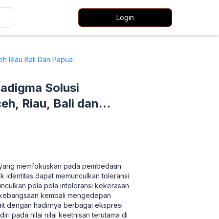
Login
eh Riau Bali Dan Papua
radigma Solusi
h, Riau, Bali dan
itik yang memfokuskan pada pembedaan
ik identitas dapat memunculkan toleransi
unculkan pola pola intoleransi kekerasan
ka kebangsaan kembali mengedepan
kait dengan hadirnya berbagai ekspresi
i pada nilai nilai keetnisan terutama di