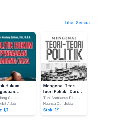
Lihat Semua
itik Hukum
Mengenal Teori-
PEREMPUAN DAN
gadaan
teori Politik : Dari
POLITIK
ang/Jasa
Sistem Politik
ang Sutisna
Toni Andrianus Pito;
Dr. Isbodroini Suyan
Efriza; Kemal Fasyah
MA
sampai Korupsi
rbit Adab
Nuansa Cendekia
UKI Press
: 1/1
Stok: 1/1
Stok: 1/1