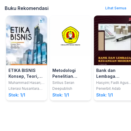
Buku Rekomendasi
Lihat Semua
ETIKA BISNIS
Metodologi
Bank dan
Konsep, Teori,
Penelitian
Lembaga
dan Isu-Isu
Ekonomi Dan
Keuangan
Muhammad Hasan;
Sirilius Seran
Hasyim; Fadli Agus
Imam Asrofi; Rahmad
Triansyah
Kontemporer
Sosial
Modern
Literasi Nusantara
Deepublish
Penerbit Adab
Hakim; Mochamad
Abadi
Stok: 1/1
Stok: 1/1
Stok: 1/1
Doddy Syahirul Alam,
Lita Monalysa, Rino
Febrianno Boer, Nur
Hikmah, Siti Mariam,
R Santoso, Wahdan
Arum Inawati, Nailin
Nikmatul Maulidiyah,
Hanif Rani Iswari, M.