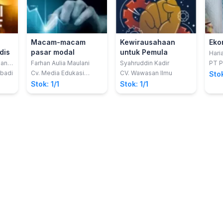
Macam-macam
Kewirausahaan
Eko
dis
pasar modal
untuk Pemula
Haria
Nia 
an,
Farhan Aulia Maulani
Syahruddin Kadir
PT P
Laili
Abadi
Cv. Media Edukasi
CV. Wawasan Ilmu
Stok
Creative
Stok: 1/1
Stok: 1/1