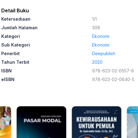
Detail Buku
Ketersediaan
1/1
Jumlah Halaman
308
Kategori
Ekonomi
Sub Kategori
Ekonomi
Penerbit
Deepublish
Tahun Terbit
2020
ISBN
978-623-02-0557-6
eISBN
978-623-02-0640-5