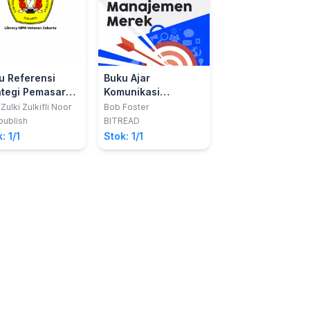
u Referensi
Buku Ajar
ategi Pemasaran
Komunikasi
Pemasaran dan
 Zulki Zulkifli Noor
Bob Foster
Manajemen Merek
ublish
BITREAD
: 1/1
Stok: 1/1