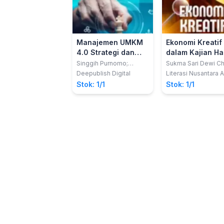
Manajemen UMKM
Ekonomi Kreatif
4.0 Strategi dan
dalam Kajian Ha
Praktik untuk
Singgih Purnomo;
Sukma Sari Dewi Ch
Nurmalitasari
S.Th.I., M.Ud.; Misfi 
Kesuksesan di Era
Deepublish Digital
Literasi Nusantara 
Rohmi, M.Si.; Nur
Digital
Stok: 1/1
Stok: 1/1
Syamsiyah, M.E.