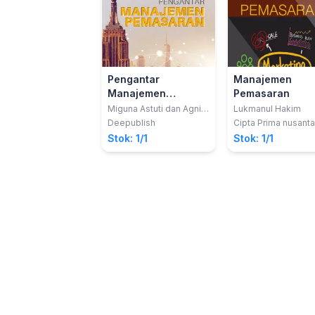
Pengantar
Manajemen
Manajemen
Pemasaran
Pemasaran
Miguna Astuti dan Agni
Lukmanul Hakim
Rizkita Amanda
Deepublish
Cipta Prima nusanta
Stok: 1/1
Stok: 1/1