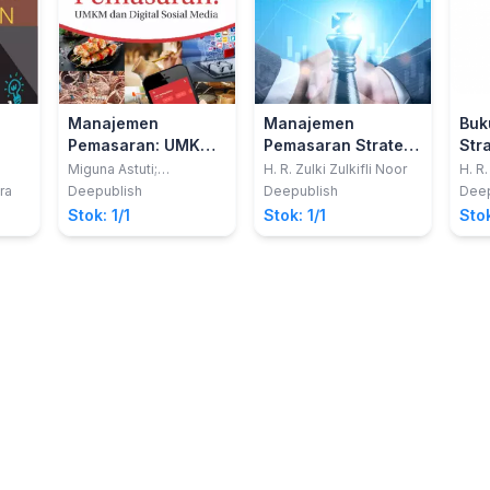
Manajemen
Manajemen
Buk
Pemasaran: UMKM
Pemasaran Stratejik
Str
Dan Digital Sosial
Dilengkapi Dengan
5.0
Miguna Astuti;
H. R. Zulki Zulkifli Noor
H. R.
Nurhafifah Matondang
Media
Kasuskasus Dalam
ra
Deepublish
Deepublish
Deep
Bidang Bisnis Dan
Stok: 1/1
Stok: 1/1
Stok
Sektor Publik Tahun
2016