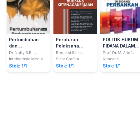
Pertumbuhan
Peraturan
POLITIK HUKUM
dan
Pelaksana
PIDANA DALAM
Perkembangan
Undang-Undang
PERLINDUNGAN
Dr. Netty S.R.
Redaksi Sinar
Prof. Dr. M. Arief
Naiborhu, S.H., M.H.;
Grafika
Amrullah, S.H.,
Sistem Hukum
Cipta Kerja di
KEJAHATAN
Inteligensia Media
Sinar Grafika
Kencana
Josua Hari, S.H., M.H.
M.Hum.
Lingkungan di
Bidang
EKONOMI DI
Stok: 1/1
Stok: 1/1
Stok: 1/1
Indonesia
Ketenagakerjaan
BIDANG
PERBANKAN