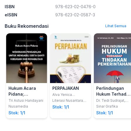
ISBN
978-623-02-0476-0
eISBN
978-623-02-0587-3
Buku Rekomendasi
Lihat Semua
Hukum Acara
PERPAJAKAN
Perlindungan
Pidana;
Hukum Terhada
Alva Yenica
Nandavita, M.E.Sy
Wewenang
Tindakan
Tri Astusi Handayani
Literasi Nusantara
Dr. Tedi Sudrajat,
Abadi
S.H., M.H. dan Endra
Pengadilan untuk
Pemerintahan
Nusamedia
Sinar Grafika
Stok: 1/1
Wijaya, S.H., M.H.
Mengadili serta
Stok: 1/1
Stok: 1/1
Ganti Kerugian
dan Rehabilitasi