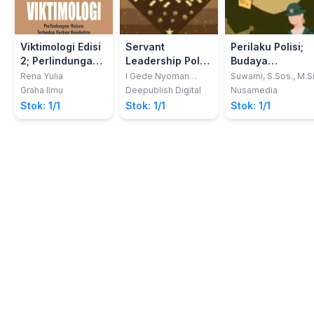
Viktimologi Edisi
Servant
Perilaku Polisi;
2; Perlindungan
Leadership Polri
Budaya
Hukum Terhadap
dan Budaya yang
Organisasi dan
Rena Yulia
I Gede Nyoman
Suwarni, S.Sos., M.S
Bratasena
Korban
Memengaruhinya
Perilaku
Graha Ilmu
Deepublish Digital
Nusamedia
Kejahatan
Komunikasi
Stok: 1/1
Stok: 1/1
Stok: 1/1