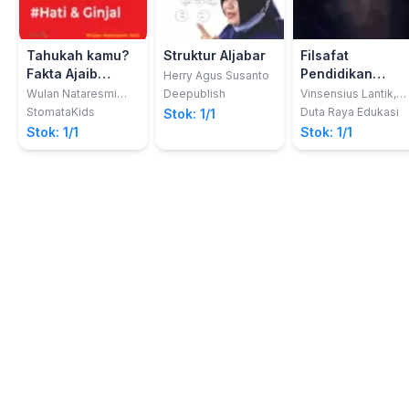
Tahukah kamu?
Struktur Aljabar
Filsafat
Fakta Ajaib
Pendidikan
Herry Agus Susanto
Tubuh Manusia -
Sains; Aliran
Wulan Nataresmi
Deepublish
Vinsensius Lantik,
Aziz
M.Pd.; Prof. Dr.
Hati & Ginjal
Progressivisme
StomataKids
Duta Raya Edukasi
Stok: 1/1
Jumadi, M.Pd.
Dalam
Stok: 1/1
Stok: 1/1
Pendidikan Sain
(Natural
Science)