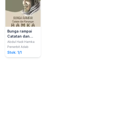
Bunga rampai
Catatan dan
Kenangan H A M
Abdul Hadi Hamka
K A : (Pemikiran
Penerbit Adab
Pemikiran,
Stok: 1/1
Sejarah, Budaya,
Kisah
Perjalanan)