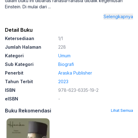
dalam buku ini dibahas rahasia-rahasia dibalik kegeniusan
Einstein. Di mulai dari
...
Selengkapnya
Detail Buku
Ketersediaan
1/1
Jumlah Halaman
228
Kategori
Umum
Sub Kategori
Biografi
Penerbit
Araska Publisher
Tahun Terbit
2023
ISBN
978-623-6335-19-2
eISBN
-
Buku Rekomendasi
Lihat Semua