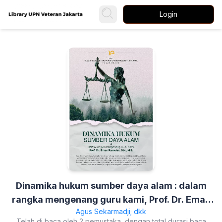
Login
Dinamika hukum sumber daya alam : dalam
rangka mengenang guru kami, Prof. Dr. Eman
Agus Sekarmadji; dkk
Ramelan, S.H., M.S.
Telah di baca oleh 2 pemustaka, dengan total durasi baca