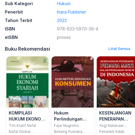
Sub Kategori
Hukum
Penerbit
Inara Publisher
Tahun Terbit
2022
ISBN
978-623-5970-39-4
eISBN
proses
Buku Rekomendasi
Lihat Semua
KOMPILASI
Hukum
KESENJANGAN
HUKUM EKONOMI
Perlindungan
PENERAPAN
SYARIAH (KHES)
Konsumen
PIDANA MATI
Tim Kratif Nafal
Fajar Nugroho
Yogi Natanael
Handayani, S.H.;
Chrisanto, S.H.
dilengkapi
DALAM
Nafal Global
Bintang Pustaka
Penerbit Adab