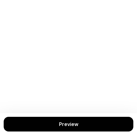
Preview
Buku Terkait
Lihat Semua