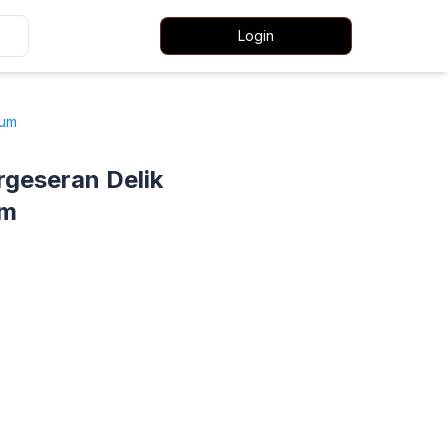
Login
ium
eseran Delik
um