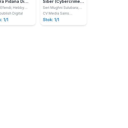
ra Pidana Di
Siber (Cybercrime)
POLITIK
onesia
di Indonesia
KEPEMIMPINAN 
 Efendi; Hebby
Seri Mughni Sulubara;
Prof. Dr. Idrus Affand
atul Utamy
Virdyra Tasril;
S.H.
KEPELOPORAN
ublish Digital
CV Media Sains
Rosda
Nurkhalisah
Indonesia
: 1/1
Stok: 1/1
Stok: 1/1