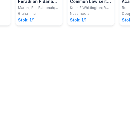
Peradilan Pidana
Common Law serta
Aca
Tindak Pidana
Konstitusionalisme:
Ind
Maroni; Rini Fathonah;
Keith E Whittington; R
Roni
Nenny Dwi Ariani
Daniel Kelemen;
Rahm
Korupsi dalam
Handbook Hukum
Graha Ilmu
Nusamedia
Deep
Gregory A Caldeira
Rangka Menunjang
dan Politik
Stok: 1/1
Stok: 1/1
Stok
Pembangunan
Nasional; Studi di
Pengadilan Tindak
Pidana Korupsi
pada PN. Kelas IA
Tanjung Karang