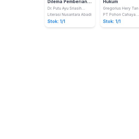
Dilema Pemberian
Hukum
Imbalan Pelaksaan
Dr. Putu Ayu Sriasih
Gregorius Hery Tan
Wesna, S.H., M.Kn.
Paten oleh
Literasi Nusantara Abadi
PT Pohon Cahaya
Semesta
Pemerintah dan
Stok: 1/1
Stok: 1/1
Pengabaian Hak
Eksklusif untuk
Kepentingan Umu