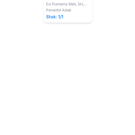
Penerapannya
Evi Purnama Wati, SH,
MH; Ardiana Hidayah,
Penerbit Adab
SH, MH.
Stok: 1/1