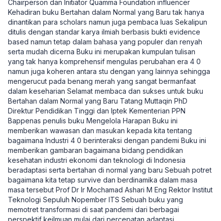
Chairperson dan Initiator Quamma Foundation influencer
Kehadiran buku Bertahan dalam Normal yang Baru tak hanya
dinantikan para scholars namun juga pembaca luas Sekalipun
ditulis dengan standar karya ilmiah berbasis bukti evidence
based namun tetap dalam bahasa yang populer dan renyah
serta mudah dicerna Buku ini merupakan kumpulan tulisan
yang tak hanya komprehensif mengulas perubahan era 4 0
namun juga koheren antara stu dengan yang lainnya sehingga
mengerucut pada benang merah yang sangat bermanfaat
dalam keseharian Selamat membaca dan sukses untuk buku
Bertahan dalam Normal yang Baru Tatang Muttaqin PhD
Direktur Pendidikan Tinggi dan Iptek Kementerian PPN
Bappenas penulis buku Mengelola Harapan Buku ini
memberikan wawasan dan masukan kepada kita tentang
bagaimana Industri 4 0 berinteraksi dengan pandemi Buku ini
memberikan gambaran bagaimana bidang pendidikan
kesehatan industri ekonomi dan teknologi di Indonesia
beradaptasi serta bertahan di normal yang baru Sebuah potret
bagaimana kita tetap survive dan berdinamika dalam masa
masa tersebut Prof Dr Ir Mochamad Ashari M Eng Rektor Institut
Teknologi Sepuluh Nopember ITS Sebuah buku yang
memotret transformasi di saat pandemi dari berbagai
perspektif keilmuan mulai dari percepatan adaptasi