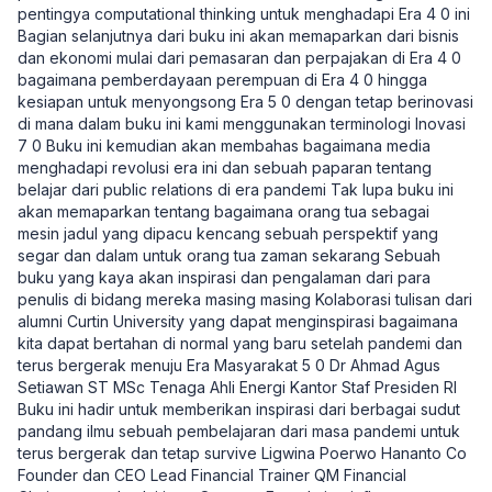
pentingya computational thinking untuk menghadapi Era 4 0 ini
Bagian selanjutnya dari buku ini akan memaparkan dari bisnis
dan ekonomi mulai dari pemasaran dan perpajakan di Era 4 0
bagaimana pemberdayaan perempuan di Era 4 0 hingga
kesiapan untuk menyongsong Era 5 0 dengan tetap berinovasi
di mana dalam buku ini kami menggunakan terminologi Inovasi
7 0 Buku ini kemudian akan membahas bagaimana media
menghadapi revolusi era ini dan sebuah paparan tentang
belajar dari public relations di era pandemi Tak lupa buku ini
akan memaparkan tentang bagaimana orang tua sebagai
mesin jadul yang dipacu kencang sebuah perspektif yang
segar dan dalam untuk orang tua zaman sekarang Sebuah
buku yang kaya akan inspirasi dan pengalaman dari para
penulis di bidang mereka masing masing Kolaborasi tulisan dari
alumni Curtin University yang dapat menginspirasi bagaimana
kita dapat bertahan di normal yang baru setelah pandemi dan
terus bergerak menuju Era Masyarakat 5 0 Dr Ahmad Agus
Setiawan ST MSc Tenaga Ahli Energi Kantor Staf Presiden RI
Buku ini hadir untuk memberikan inspirasi dari berbagai sudut
pandang ilmu sebuah pembelajaran dari masa pandemi untuk
terus bergerak dan tetap survive Ligwina Poerwo Hananto Co
Founder dan CEO Lead Financial Trainer QM Financial