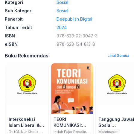
Kategori
Sosial
Sub Kategori
Sosial
Penerbit
Deepublish Digital
Tahun Terbit
2024
ISBN
978-623-02-9047-3
eISBN
978-623-124-813-8
Buku Rekomendasi
Lihat Semua
Interkoneksi
TEORI
Tanggung Jawa
Islam Liberal &
KOMUNIKASI:
Sosial
Pendidikan Islam
Dari A sampai Z
Perusahaan;
Dr. (C). Nur Kholik,
Indah Fajar Rosalina;
Mahrinasari