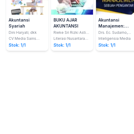
Akuntansi
BUKU AJAR
Akuntansi
Syariah
AKUNTANSI
Manajemen:
Sebuah
Dini Haryati; dkk
Rieke Sri Rizki Asti
Drs. Ec. Sudarno,
Karini, S.E., M.Si.;
MM.; Drs. Ec. H.
Pengantar
CV Media Sains
Literasi Nusantara
Inteligensia Media
Arisman Muchtar,
Ruslan Shomad,
Indonesia
Abadi
Stok: 1/1
Stok: 1/1
Stok: 1/1
S.E., Akt., M.T.
MM.; Erwin
Syahputra, SE., MM.