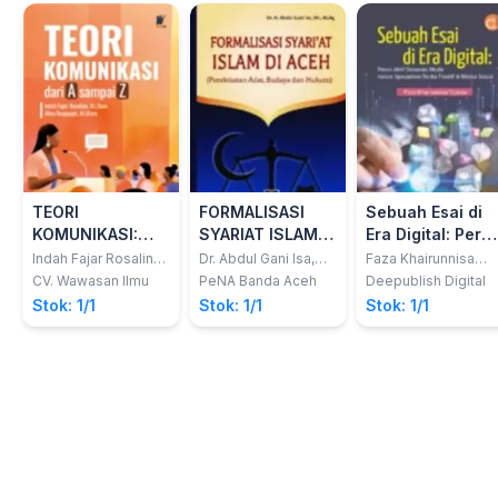
TEORI
FORMALISASI
Sebuah Esai di
KOMUNIKASI:
SYARIAT ISLAM
Era Digital: Pera
Dari A sampai Z
DI ACEH
Aktif Generasi
Indah Fajar Rosalina;
Dr. Abdul Gani Isa,
Faza Khairunnisa
Afina Ruqayyah
SH., M.Ag.
Yusran
(Pendekatan
Muda dalam
CV. Wawasan Ilmu
PeNA Banda Aceh
Deepublish Digital
Adat, Budaya dan
Sporadiasi Berit
Stok: 1/1
Stok: 1/1
Stok: 1/1
Hukum)
Positif di Media
Sosial