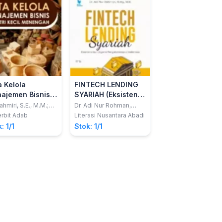
a Kelola
FINTECH LENDING
ajemen Bisnis
SYARIAH (Eksistensi
stri Kecil
dan Urgensi
ahmiri, S.E., M.M.;
Dr. Adi Nur Rohman,
 Aldilla Syafri, S.E.,
M.Ag., M.H
nengah
Pengaturannya di
rbit Adab
Literasi Nusantara Abadi
 dan Dr. Idham
Indonesia)
: 1/1
Stok: 1/1
k, SE., M.M