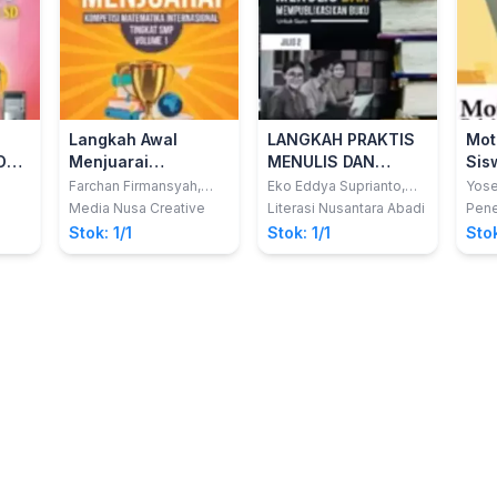
Langkah Awal
LANGKAH PRAKTIS
Mot
D
Menjuarai
MENULIS DAN
Sis
Kompetisi
MEMPUBLIKASIKAN
Tin
Farchan Firmansyah,
Eko Eddya Suprianto,
Yose
S.Pd.
dkk.
Pd.
Matematika
BUKU UNTUK GURU
Kom
Media Nusa Creative
Literasi Nusantara Abadi
Pene
Internasional
Dan
Stok: 1/1
Stok: 1/1
Stok
Tingkat SMP -
Gur
Volume 1