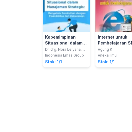
Kepemimpinan
Internet untuk
Situasional dalam
Pembelajaran S
Manajemen
Jilid 7
Dr. drg. Nora Lelyana,
Agung K
M.H.Kes., FICD.
Strategis:
Indonesia Emas Group
Aneka Ilmu
Mengelola
Stok: 1/1
Stok: 1/1
Perubahan dengan
Fleksibilitas dan
Keberanian