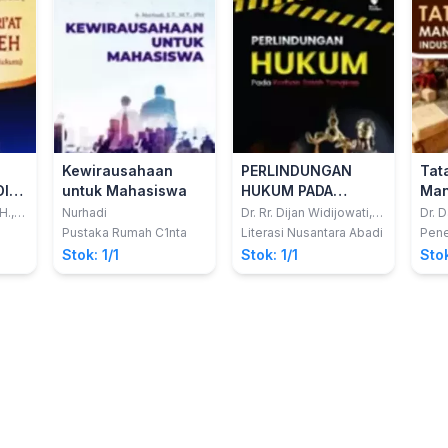
Kewirausahaan
PERLINDUNGAN
Tat
DI
untuk Mahasiswa
HUKUM PADA
Man
an
KORBAN SALAH
Indu
H.,
Nurhadi
Dr. Rr. Dijan Widijowati,
Dr. D
SH. MH.
Rista
n
TANGKAP
Me
Pustaka Rumah C1nta
Literasi Nusantara Abadi
Pene
M.M;
Stok: 1/1
Stok: 1/1
Stok
Khali