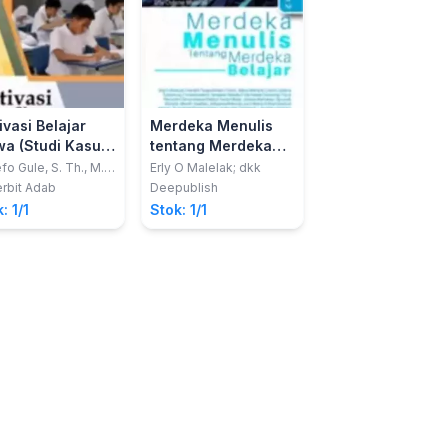
ivasi Belajar
Merdeka Menulis
Administrasi
wa (Studi Kasus
tentang Merdeka
Pendidikan
jauan Melalui
Belajar (Bagian 2)
Madrasah Diniy
fo Gule, S. Th., M.
Erly O Malelak; dkk
Dr. Hj. Hamdanah,
M.Hum.
petensi Sosial
rbit Adab
Deepublish
CV Ananta vidya
 Keteladanan
: 1/1
Stok: 1/1
Stok: 1/1
u)