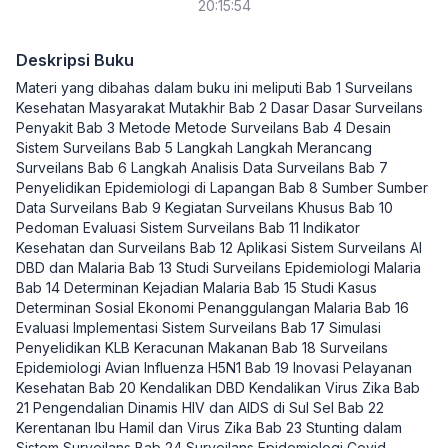
20:15:54
Deskripsi Buku
Materi yang dibahas dalam buku ini meliputi Bab 1 Surveilans
Kesehatan Masyarakat Mutakhir Bab 2 Dasar Dasar Surveilans
Penyakit Bab 3 Metode Metode Surveilans Bab 4 Desain
Sistem Surveilans Bab 5 Langkah Langkah Merancang
Surveilans Bab 6 Langkah Analisis Data Surveilans Bab 7
Penyelidikan Epidemiologi di Lapangan Bab 8 Sumber Sumber
Data Surveilans Bab 9 Kegiatan Surveilans Khusus Bab 10
Pedoman Evaluasi Sistem Surveilans Bab 11 Indikator
Kesehatan dan Surveilans Bab 12 Aplikasi Sistem Surveilans AI
DBD dan Malaria Bab 13 Studi Surveilans Epidemiologi Malaria
Bab 14 Determinan Kejadian Malaria Bab 15 Studi Kasus
Determinan Sosial Ekonomi Penanggulangan Malaria Bab 16
Evaluasi Implementasi Sistem Surveilans Bab 17 Simulasi
Penyelidikan KLB Keracunan Makanan Bab 18 Surveilans
Epidemiologi Avian Influenza H5N1 Bab 19 Inovasi Pelayanan
Kesehatan Bab 20 Kendalikan DBD Kendalikan Virus Zika Bab
21 Pengendalian Dinamis HIV dan AIDS di Sul Sel Bab 22
Kerentanan Ibu Hamil dan Virus Zika Bab 23 Stunting dalam
Sistem Surveilans Bab 24 Surveilans Epidemiologi Covid