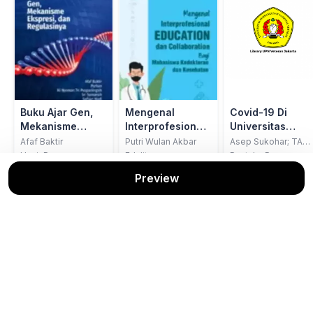
Buku Ajar Gen,
Mengenal
Covid-19 Di
Mekanisme
Interprofesional
Universitas
Ekspresi, dan
Education dan
Lampung;
Afaf Baktir
Putri Wulan Akbar
Asep Sukohar; TA
Larasati
Regulasinya
Collaboration
Masalah dan
Unair Press
Edulitera
Pustaka Panasea
Bagi Mahasiswa
Solusi
Stok: 1/1
Stok: 1/1
Stok: 1/1
Preview
Kedokteran dan
Kesehatan