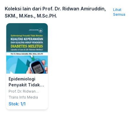
Koleksi lain dari Prof. Dr. Ridwan Amiruddin,
Lihat
Semua
SKM., M.Kes., M.Sc.PH.
Epidemiologi
Penyakit Tidak
Menular -
Prof. Dr. Ridwan
Amiruddin, SKM.,
Kualitas
Trans Info Media
M.Kes., M.Sc.PH.
Keperawatan
Stok: 1/1
dan Kualitas
Hidup Penderita
Diabetes Melitus
(Quality of Care
and Life