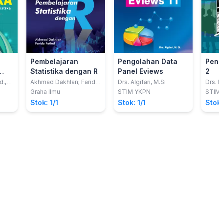
Pembelajaran
Pengolahan Data
Pen
Statistika dengan R
Panel Eviews
2
mi
d.,
Akhmad Dakhlan; Farida
Drs. Algifari, M.Si
Drs.
.
Fathul
Boe
Graha Ilmu
STIM YKPN
STI
Stok: 1/1
Stok: 1/1
Stok