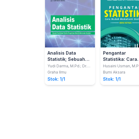
Analisis Data
Pengantar
Statistik; Sebuah
Statistika: Cara
Pendekatan Praktis
Mudah Memaha
Yudi Darma, M.Pd.; Dr.
Husaini Usman, M.P
Dede Suratman, M.Si.;
M.T. Dan Purnomo S
Pengolahan
Statistika
Graha Ilmu
Bumi Aksara
Dr. Ahmad Yani. T, M.Pd.
Akbar, M.Pd.
Statistik Bermuatan
Stok: 1/1
Stok: 1/1
Karakter