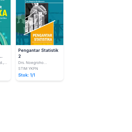
Pengantar Statistik
2
mi
d.,
Drs. Noegroho
.
Boedijoewono
STIM YKPN
Stok: 1/1