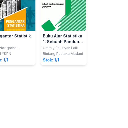
gantar Statistik
Buku Ajar Statistika
Manajemen Dat
1: Sebuah Panduan
Suriyani; dkk
Mengajar Bagi
 Noegroho
Ummiy Fauziyah Laili
PT Penerbit IPB Pre
dijoewono
Dosen
M YKPN
Bintang Pustaka Madani
Stok: 1/1
: 1/1
Stok: 1/1