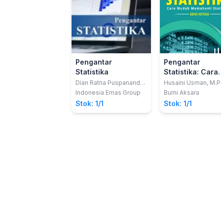
Pengantar
Pengantar
Statistika
Statistika: Cara
Mudah Memaha
Dian Ratna Puspananda,
Husaini Usman, M.P
S.Pd., M.Pd.
M.T. Dan Purnomo S
Statistika
Indonesia Emas Group
Bumi Aksara
Akbar, M.Pd.
Stok: 1/1
Stok: 1/1