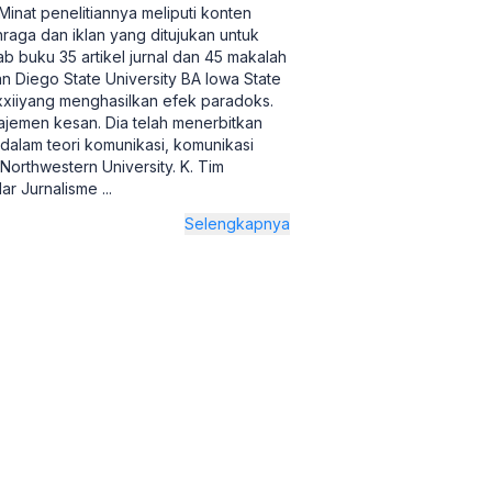
Minat penelitiannya meliputi konten
ahraga dan iklan yang ditujukan untuk
b buku 35 artikel jurnal dan 45 makalah
San Diego State University BA Iowa State
xxxiiyang menghasilkan efek paradoks.
najemen kesan. Dia telah menerbitkan
alam teori komunikasi, komunikasi
 Northwestern University. K. Tim
ar Jurnalisme
...
Selengkapnya