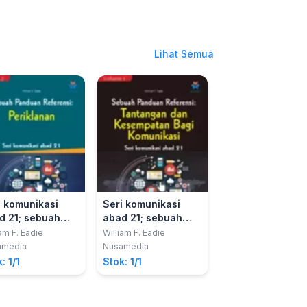
Lihat Semua
i komunikasi
Seri komunikasi
Seri komunikasi
d 21; sebuah
abad 21; sebuah
abad 21; sebuah
duan referensi
panduan referensi
panduan referen
iam F. Eadie
William F. Eadie
William F. Eadie
 2, Periklanan
vol. 1, Tantangan
vol. 2, Media
amedia
Nusamedia
Nusamedia
dan kesempatan
sebagai komunik
: 1/1
Stok: 1/1
Stok: 1/1
bagi komunikasi