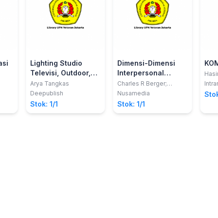
asi
Lighting Studio
Dimensi-Dimensi
KOM
Televisi, Outdoor,
Interpersonal
Hasi
Dan Pementasan
Komunikasi
Arya Tangkas
Charles R Berger;
Intr
Michael E Roloff; David
m
Kesehatan:
Deepublish
Nusamedia
Stok
R Roskos-Ewoldsen
Handbook Ilmu
Stok: 1/1
Stok: 1/1
Komunikasi