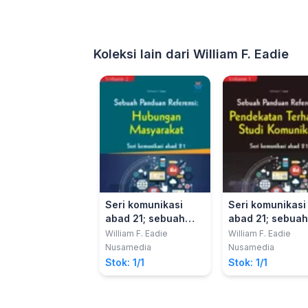
Koleksi lain dari William F. Eadie
Seri komunikasi
Seri komunikasi
abad 21; sebuah
abad 21; sebuah
panduan referensi
panduan refere
William F. Eadie
William F. Eadie
vol. 2, Hubungan
vol. 1, Pendekat
Nusamedia
Nusamedia
masyarakat
terhadap studi
Stok: 1/1
Stok: 1/1
komunikasi