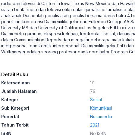
radio dan televisi di California Iowa Texas New Mexico dan Hawaii 
siaran berita radio dan televisi etika dalam jurnalisme jurnalisme ol
anak anak Dia adalah penulis atau penulis bersama dari 5 buku 4 ba
penelitian konferensi Dia memiliki gelar dari Fullerton College AA 
University MS dan University of California Los Angeles EdD xxxiv 
Dia meneliti gurauan, ekspresi keluhan, konfrontasi sosial, dan ma
dalam Communication Reports dan mengajar beberapa mata kuliah d
interpersonal, dan konflik interpersonal. Dia memiliki gelar PhD dari
Wulfemeyer adalah seorang profesor dan koordinator Program Gel
Detail Buku
Ketersediaan
1/1
Jumlah Halaman
79
Kategori
Sosial
Sub Kategori
Komunikasi
Penerbit
Nusamedia
Tahun Terbit
2021
ISBN
No ISBN