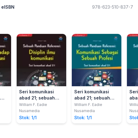
eISBN
978-623-510-837-7
Seri komunikasi
Seri komunikasi
Ser
abad 21; sebuah
abad 21; sebuah
aba
nsi
panduan referensi
panduan referensi
pan
William F. Eadie
William F. Eadie
Will
an
vol. 1, Disiplin ilmu
vol. 2, Komunikasi
vol.
Nusamedia
Nusamedia
Nus
komunikasi
sebagai sebuah
Stok: 1/1
Stok: 1/1
Stok
profesi