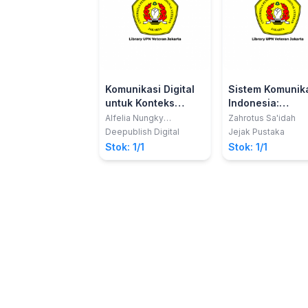
Komunikasi Digital
Sistem Komunik
untuk Konteks
Indonesia:
Profesional
Memahami
Alfelia Nungky
Zahrotus Sa'idah
Permatasari; dkk
Indonesia dala
Deepublish Digital
Jejak Pustaka
Arus Kebebasan
Stok: 1/1
Stok: 1/1