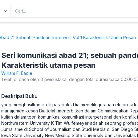
Abad 21 Sebuah Panduan Referensi Vol 1 Karakteristik Utama Pesan
Seri komunikasi abad 21; sebuah pandua
Karakteristik utama pesan
William F. Eadie
Telah di baca oleh 0 pemustaka, dengan total durasi baca 00:00:0
Deskripsi Buku
yang menghasilkan efek paradoks Dia meneliti gurauan ekspresi ke
manajemen kesan Dia telah menerbitkan dalam Communication Rep
kuliah dalam teori komunikasi komunikasi interpersonal dan konflik 
Northwestern University K Tim Wulfemeyer adalah seorang profeso
Jurnalisme di School of Journalism dan Studi Media di San Diego St
Iowa State University New Mexico State University dan Universitas H