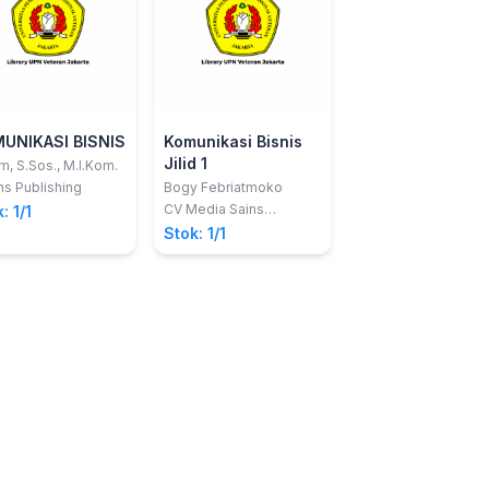
UNIKASI BISNIS
Komunikasi Bisnis
Seri Komunikasi
Jilid 1
Abad 21; Sebuah
m, S.Sos., M.I.Kom.
Panduan Refere
ans Publishing
Bogy Febriatmoko
William F Eadie
Vol. 2: MANAJE
CV Media Sains
Nusamedia
: 1/1
Indonesia
MEDIA
Stok: 1/1
Stok: 1/1