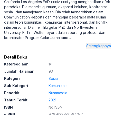
California Los Angeles EdD xxxiv xxxiiyang menghasilkan efek
paradoks. Dia meneliti gurauan, ekspresi keluhan, konfrontasi
sosial, dan manajemen kesan. Dia telah menerbitkan dalam
Communication Reports dan mengajar beberapa mata kuliah
dalam teori komunikasi, komunikasi interpersonal, dan konflik
interpersonal. Dia memiliki gelar PhD dari Northwestern
University. K. Tim Wulfemeyer adalah seorang profesor dan
koordinator Program Gelar Jurnalisme
...
Selengkapnya
Detail Buku
Ketersediaan
1/1
Jumlah Halaman
93
Kategori
Sosial
Sub Kategori
Komunikasi
Penerbit
Nusamedia
Tahun Terbit
2021
ISBN
No ISBN
eISBN
978-623-510-840-7