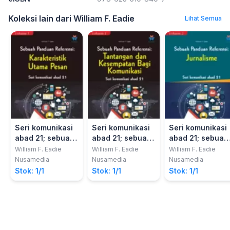
Koleksi lain dari William F. Eadie
Lihat Semua
Seri komunikasi
Seri komunikasi
Seri komunikasi
abad 21; sebuah
abad 21; sebuah
abad 21; sebuah
panduan
panduan
panduan
William F. Eadie
William F. Eadie
William F. Eadie
referensi vol. 1,
referensi vol. 1,
referensi vol. 2,
Nusamedia
Nusamedia
Nusamedia
Karakteristik
Tantangan dan
Jurnalisme
Stok: 1/1
Stok: 1/1
Stok: 1/1
utama pesan
kesempatan bagi
komunikasi