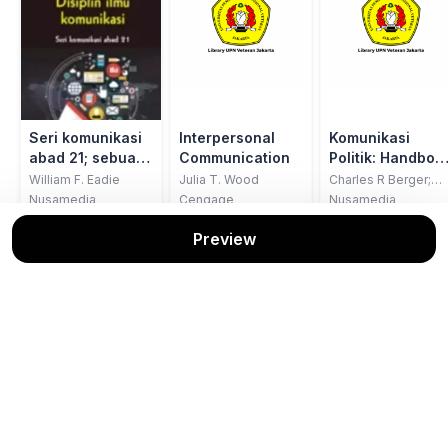
Seri komunikasi
Interpersonal
Komunikasi
abad 21; sebuah
Communication
Politik: Handboo
panduan
Ilmu Komunikasi
William F. Eadie
Julia T. Wood
Charles R Berger;
Michael E Roloff;
referensi vol. 1,
Nusamedia
Cengage
Nusamedia
David R Roskos-
Disiplin ilmu
Stok: 1/1
Stok: 1/1
Stok: 1/1
Ewoldsen
Preview
komunikasi