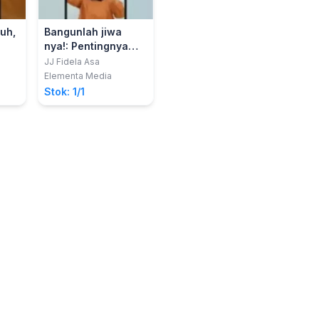
uh,
Bangunlah jiwa
nya!: Pentingnya
Generasi Muda
JJ Fidela Asa
gi
Memiliki Iman dan
Elementa Media
jiwa yang kuat
Stok: 1/1