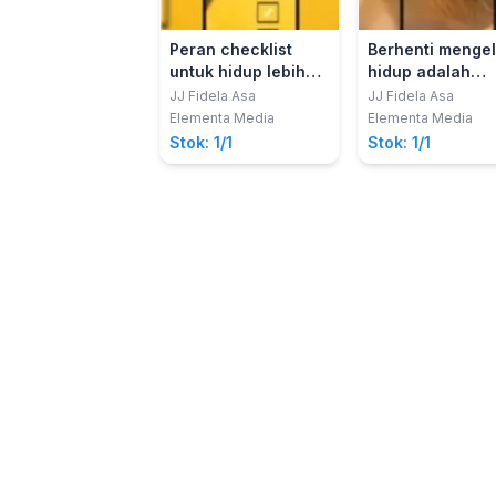
Peran checklist
Berhenti mengel
untuk hidup lebih
hidup adalah
efektif
perjuangan:
JJ Fidela Asa
JJ Fidela Asa
Penyemangat ba
Elementa Media
Elementa Media
yang sedang
Stok: 1/1
Stok: 1/1
berjuang