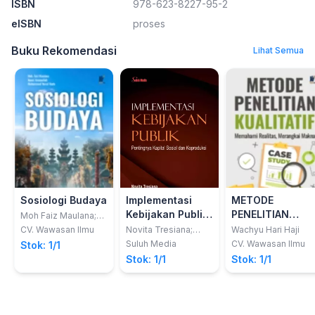
ISBN
978-623-8227-95-2
eISBN
proses
Buku Rekomendasi
Lihat Semua
Sosiologi Budaya
Implementasi
METODE
Kebijakan Publik;
PENELITIAN
Moh Faiz Maulana;
Naeni Amanulloh;
Pentingnya
KUALITATIF:
CV. Wawasan Ilmu
Novita Tresiana;
Wachyu Hari Haji
Muhammad Nurul
Noverman Duadji
Kapital Sosial
Memahami
Suluh Media
CV. Wawasan Ilmu
Stok: 1/1
Huda
dan Koproduksi
Realitas,
Stok: 1/1
Stok: 1/1
Merangkai
Makna