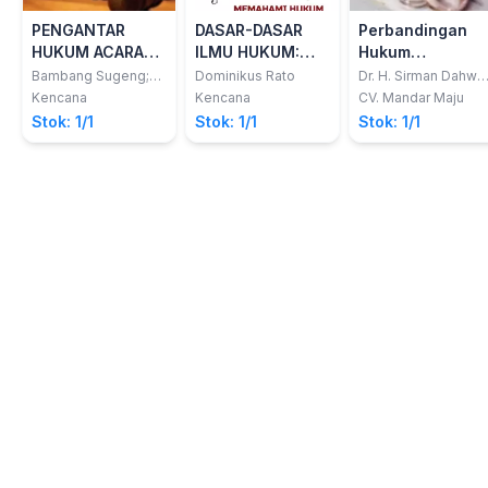
PENGANTAR
DASAR-DASAR
Perbandingan
HUKUM ACARA
ILMU HUKUM:
Hukum
PERDATADAN
Memahami
Perkawinan
Bambang Sugeng;
Dominikus Rato
Dr. H. Sirman Dahwal
Sujayadi
S.H., M.H.
CONTOH
Hukum Sejak Dini
Kencana
Kencana
CV. Mandar Maju
DOKUMEN
Stok: 1/1
Stok: 1/1
Stok: 1/1
LITIGASI