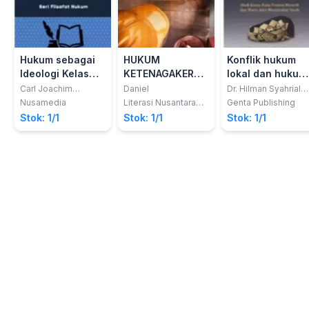
Hukum sebagai
HUKUM
Konflik hukum
Ideologi Kelas
KETENAGAKERJAAN
lokal dan hukum
dan Kebangkitan
Kebijakan
nasional : studi
Carl Joachim
Daniel
Dr. Hilman Syahrial
Friedrich
Haq, SH., LL.M.
Hukum Alam di
Perlindungan
kasus pada
Nusamedia
Literasi Nusantara
Genta Publishing
Abadi
Eropa dan
Hukum
Prosesi Merarik
Stok: 1/1
Stok: 1/1
Stok: 1/1
Amerika
Perspektif
dan Waris Adat
Keadilan
Masyarakat
Sasak