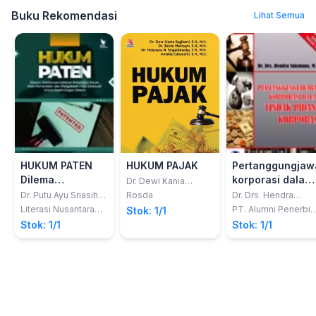
Buku Rekomendasi
Lihat Semua
HUKUM PATEN
HUKUM PAJAK
Pertanggungjaw
Dilema
korporasi dalam
Dr. Dewi Kania
Sugiharti, S.H., M.H.;
Pemberian
tindak pidana
Dr. Putu Ayu Sriasih
Rosda
Dr. Drs. Hendra
dkk
Wesna, S.H., M.Kn.
Sukmana, M.H.
Imbalan
korporasi
Literasi Nusantara
PT. Alumni Penerbit
Stok: 1/1
Abadi
Akademik
Pelaksaan Paten
Stok: 1/1
Stok: 1/1
oleh Pemerintah
dan Pengabaian
Hak Eksklusif
untuk
Kepentingan
Umu