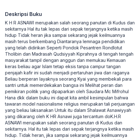
Deskripsi Buku
K H R ASNAWI merupakan salah seorang panutan di Kudus dan
sekitarnya Hal itu tak lepas dari sepak terjangnya ketika masih
hidup Tidak heran jika sampai sekarang jejak keilmuannya
masih terus berkembang Diantaranya lemnaga pendidikan
yang telah didirikan Seperti Pondok Pesantren Rondlotut
Tholibin dan Madrasah Qudsiyyah Kiprahnya di tengah tengah
masyarakat tampil dengan anggun dan memukau Kemauan
keras beliau agar Islam tetap eksis tanpa campur tangan
penjajah kafir ini sudah menjadi pertaruhan jiwa dan raganya
Beliau berperan layaknya seorang Kyai yang membekali para
santri untuk memerdekakan bangsa ini Melihat peran dan
pemikiran politik yang dipaparkan oleh Saudara Mc Mifrohul
Hana dkk dalam buku ini dapat kita ambil kesimpulan bahwa
tawaran model nasionalisme religius merupakan tali perjuangan
yang beliau laksanakan Untuk itu dalam Shalawat Asnawiyyah
yang dikarang oleh K HR Asnawi juga tercantum doK.H.R
ASNAWI merupakan salah seorang panutan di Kudus dan
sekitarnya. Hal itu tak lepas dari sepak terjangnya ketika masih
hidup. Tidak heran, jika sampai sekarang jejak keilmuannya