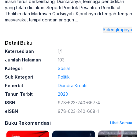
masih terus berkembang. Diantaranya, lemnaga pendidikan
yang telah didirikan. Seperti Pondok Pesantren Rondlotut
Tholibin dan Madrasah Qudsiyyah. Kiprahnya di tengah-tengah
masyarakat tampil dengan anggun
...
Selengkapnya
Detail Buku
Ketersediaan
1/1
Jumlah Halaman
103
Kategori
Sosial
Sub Kategori
Politik
Penerbit
Diandra Kreatif
Tahun Terbit
2023
ISBN
978-623-240-667-4
eISBN
978-623-240-668-1
Buku Rekomendasi
Lihat Semua