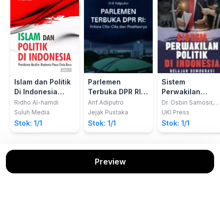
Islam dan Politik
Parlemen
Sistem
Di Indonesia
Terbuka DPR RI:
Perwakilan
Edisi 2; Pemikiran
Antara Cita-Cita
Politik Di
Ridho Al-hamdi
Arif Adiputro
Dr. Osbin Samosir,
M.Si.
Muslim Modernis
dan Realitasnya
Indonesia
Suluh Media
Jejak Pustaka
UKI Press
Pasca Orde Baru
Stok: 1/1
Stok: 1/1
Stok: 1/1
Preview