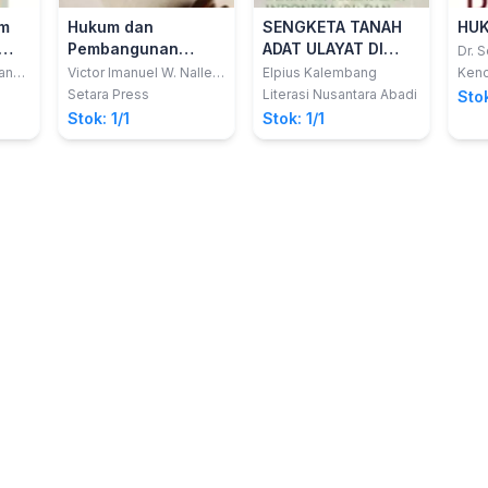
um
Hukum dan
SENGKETA TANAH
HU
Pembangunan
ADAT ULAYAT DI
Dr. S
M.H.;
Berkelanjutan di
PERBATASAN
any;
Victor Imanuel W. Nalle,
Elpius Kalembang
Ken
M.H.
dkk.
Indonesia
INDONESIA (RI) DAN
Setara Press
Literasi Nusantara Abadi
Stok
REPUBLIK
Stok: 1/1
Stok: 1/1
DEMOKRATIK TIMOR
LESTE (RDTL)
AKIBAT BUDAYA,
KEBIJAKAN,
PENGABAIAN
REGULASI DAN
HUKUM ADAT