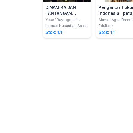
DINAMIKA DAN
Pengantar huk
TANTANGAN
Indonesia : peta
KONSTITUSI
pemberlakuan
Yosef Rayrego; dkk
Ahmad Agus Ramdl
Erma Rusdiana
REPUBLIK
hukum positif di
Literasi Nusantara Abadi
Edulitera
INDONESIA
Indonesia
Stok: 1/1
Stok: 1/1
(Kumpulan Tulisan
Ilmiah dari
Mahasiswa
Fakultas Hukum
Universitas
Merdeka Malang)