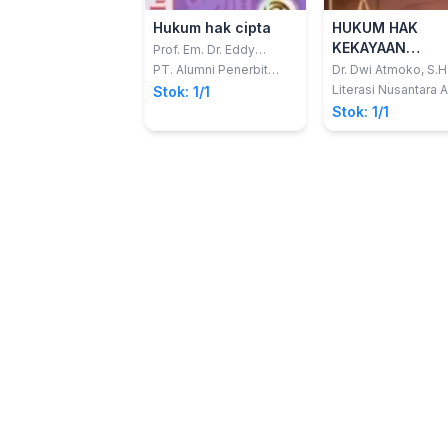
Hukum hak cipta
HUKUM HAK
KEKAYAAN
Prof. Em. Dr. Eddy
Damian, S.H.
INTELEKTUAL
PT. Alumni Penerbit
Dr. Dwi Atmoko, S.H.
Akademik
M.H.; dkk
Literasi Nusantara 
Stok: 1/1
Stok: 1/1