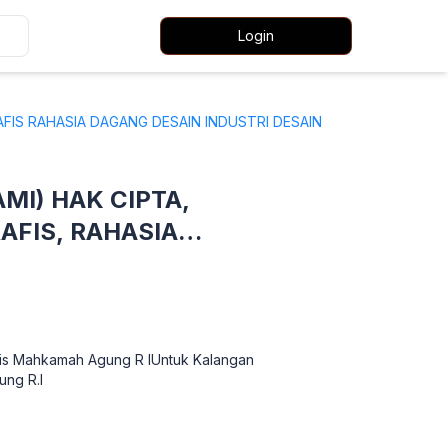
Login
IS RAHASIA DAGANG DESAIN INDUSTRI DESAIN
I) HAK CIPTA,
AFIS, RAHASIA
TATA LETAK SIRKUIT
knis Mahkamah Agung R IUntuk Kalangan
ung R.I