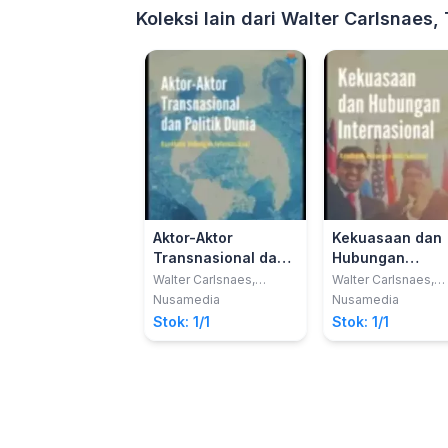
Koleksi lain dari Walter Carlsnaes
Aktor-Aktor
Kekuasaan dan
Transnasional dan
Hubungan
Politik Dunia:
Internasional:
Walter Carlsnaes,
Walter Carlsnaes,
Thomas Risse, Beth A
Thomas Risse, Beth
Handbook
Handbook
Nusamedia
Nusamedia
Simmons
Simmons
Hubungan
Hubungan
Stok: 1/1
Stok: 1/1
Internasional
Internasional