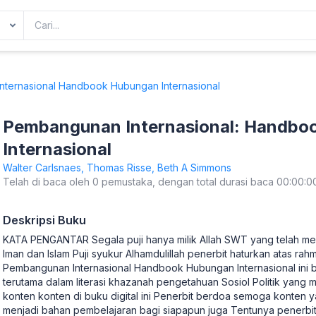
ternasional Handbook Hubungan Internasional
Pembangunan Internasional: Handbo
Internasional
Walter Carlsnaes, Thomas Risse, Beth A Simmons
Telah di baca oleh 0 pemustaka, dengan total durasi baca 00:00:0
Deskripsi Buku
KATA PENGANTAR Segala puji hanya milik Allah SWT yang telah mem
Iman dan Islam Puji syukur Alhamdulillah penerbit haturkan atas rah
Pembangunan Internasional Handbook Hubungan Internasional ini b
terutama dalam literasi khazanah pengetahuan Sosiol Politik yang
konten konten di buku digital ini Penerbit berdoa semoga konten ya
menjadi bahan pembelajaran bagi siapapun juga Tentunya penerbit