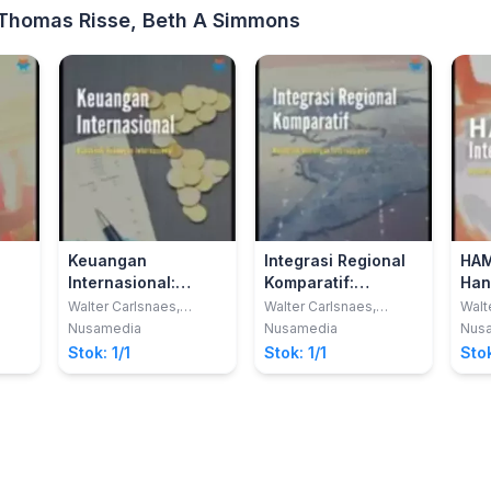
, Thomas Risse, Beth A Simmons
Keuangan
Integrasi Regional
HAM
Internasional:
Komparatif:
Han
Handbook
Handbook
Hub
Walter Carlsnaes,
Walter Carlsnaes,
Walt
 A
Thomas Risse, Beth A
Thomas Risse, Beth A
Thom
Hubungan
Hubungan
Int
Nusamedia
Nusamedia
Nus
Simmons
Simmons
Sim
Internasional
Internasional
Stok: 1/1
Stok: 1/1
Stok