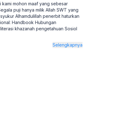
ni kami mohon maaf yang sebesar
gala puji hanya milik Allah SWT yang
 syukur Alhamdulillah penerbit haturkan
asional: Handbook Hubungan
m literasi khazanah pengetahuan Sosiol
Selengkapnya