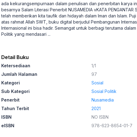
ada kekurangsempurnaan dalam penulisan dan penerbitan karya i
besarnya Salam Literasi Penerbit NUSAMEDIA vKATA PENGANTAR Se
telah memberikan kita taufik dan hidayah dalam Iman dan Islam. Puji
atas rahmat Allah SWT, buku digital berjudul Pembangunan Intern
Internasional ini bisa hadir. Semangat untuk berbagi terutama dala
Politik yang mendasari
...
Detail Buku
Ketersediaan
1/1
Jumlah Halaman
97
Kategori
Sosial
Sub Kategori
Sosial Politik
Penerbit
Nusamedia
Tahun Terbit
2021
ISBN
NO ISBN
eISBN
978-623-8654-01-7