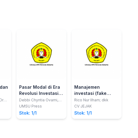
 dan
Pasar Modal di Era
Manajemen
Revolusi Investasi
investasi (fake
4.0
investment versus
Dra.
Debbi Chyntia Ovami,
Rico Nur Ilham; dkk
etu,
S.Pd. M. Si
legal investment)
UMSU Press
CV JEJAK
Stok: 1/1
Stok: 1/1