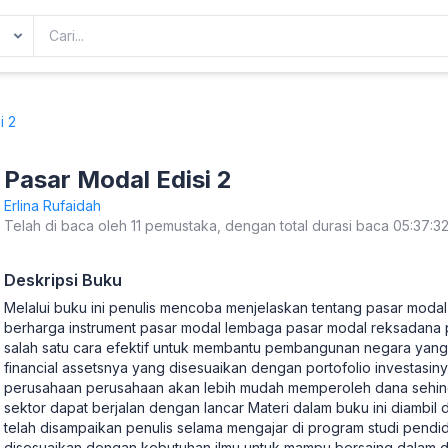
i 2
Pasar Modal Edisi 2
Erlina Rufaidah
Telah di baca oleh 11 pemustaka, dengan total durasi baca 05:37:3
Deskripsi Buku
Melalui buku ini penulis mencoba menjelaskan tentang pasar modal 
berharga instrument pasar modal lembaga pasar modal reksadana 
salah satu cara efektif untuk membantu pembangunan negara yan
financial assetsnya yang disesuaikan dengan portofolio investas
perusahaan perusahaan akan lebih mudah memperoleh dana sehin
sektor dapat berjalan dengan lancar Materi dalam buku ini diambil d
telah disampaikan penulis selama mengajar di program studi pendid
disesuaikan dengan kebutuhan ilmu untuk mampu bersaing dalam duni