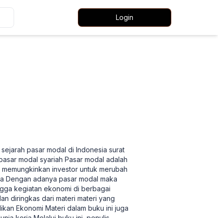
Login
2
sejarah pasar modal di Indonesia surat
pasar modal syariah Pasar modal adalah
g memungkinkan investor untuk merubah
inya Dengan adanya pasar modal maka
gga kegiatan ekonomi di berbagai
an diringkas dari materi materi yang
ikan Ekonomi Materi dalam buku ini juga
a kerja Melalui buku ini, penulis