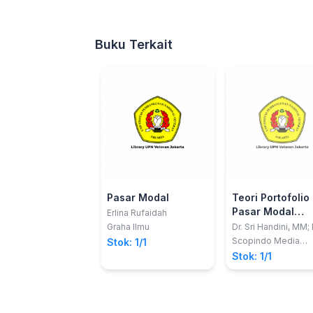
Buku Terkait
Pasar Modal
Teori Portofolio
Pasar Modal
Erlina Rufaidah
Indonesia
Graha Ilmu
Dr. Sri Handini, MM; 
Erwin Dyah Astawin
Scopindo Media
Stok: 1/1
MM
Pustaka
Stok: 1/1