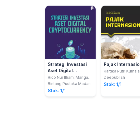
Strategi Investasi
Pajak Internasio
Aset Digital
Kartika Putri Kumala
dan Nurlita Sukma
Cryptocurrency
Rico Nur Ilham; Mangasi
Deepublish
Alfandia
Sinurat
Bintang Pustaka Madani
Stok: 1/1
Stok: 1/1