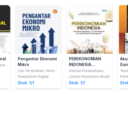
nal
Pengantar Ekonomi
PEREKONOMIAN
Aku
Mikro
INDONESIA
Sai
sari
Persoalan
Tek
Lilis Siti Badriah; Herman
Subhan Purwadinata;
Yels
Sambodo;
Ridolof Wenand
Kebijakan, Isu
Deepublish Digital
Literasi Nusantara Abadi
Pene
Barokatuminalloh
Batilmurik
Kontemporer dan
Stok: 1/1
Stok: 1/1
Stok
globalisasi
Pembangunan