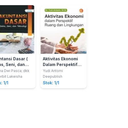
ntansi Dasar (
Aktivitas Ekonomi
KEWIRAUSAHAAN
ns, Seni, dan
Dalam Perspektif
Konsep, Motivasi
nologi )
Ruang Dan
dan Etika
ha Dwi Pasca; dkk
Yudi Antomi
Qaiyim Asy'ari, SE.,
CHCS.
Lingkungan
rbit Lakeisha
Deepublish
Literasi Nusantara A
: 1/1
Stok: 1/1
Stok: 1/1