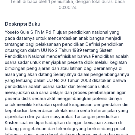
Telah di baca oleh 1 pemustaka, dengan total durasi baca
00:00:24
Deskripsi Buku
Yosefo Gule S Th M Pd T ujuan pendidikan nasional yang
pada dasarnya untuk mencerdaskan anak bangsa menjadi
tantangan bagi pelaksanaan pendidikan Definisi pendidikan
dituangkan dalam UU No 2 Tahun 1989 tentang Sistem
Pendidikan Nasional mendefinisikan bahwa Pendidikan adalah
usaha sadar untuk menyiapkan peserta didik melalui kegiatan
bimbingan peng ajaran dan atau latihan bagi peranannya di
masa yang akan datang Selanjutnya dalam pengembangannya
yang tertuang dalam UU No 20 Tahun 2003 dikatakan bahwa
pendidikan adalah usaha sadar dan terencana untuk
mewujudkan sua sana belajar dan proses pembelajaran agar
peserta didik secara aktif mengembangkan potensi dirinya
untuk memiliki kekuatan spiritual keagamaan pengendalian diri
kepribadian kecerdasan akhlak mulia serta keterampilan yang
diperlukan dirinya dan masyarakat Tantangan pendidikan
Kristen saat ini diperhadapkan de ngan kemajuan zaman di
bidang pengetahuan dan teknologi yang berkembang pesat
Informasi dunia yang dapat diakses dengan mudah dan murah