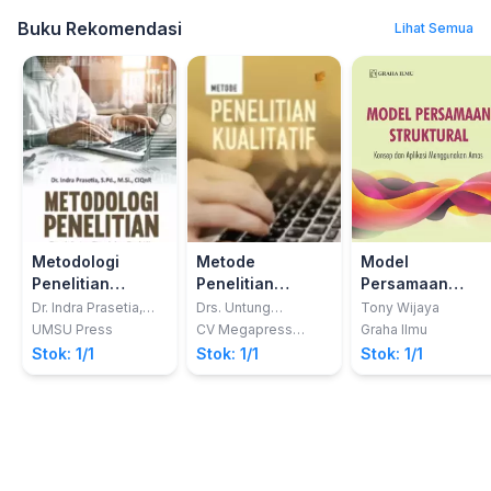
Buku Rekomendasi
Lihat Semua
Metodologi
Metode
Model
Penelitian
Penelitian
Persamaan
Pendekatan
Kualitatif
Struktural;
Dr. Indra Prasetia,
Drs. Untung
Tony Wijaya
S.Pd., M.Si., CIQnR.
Lasiyono, S.E., M.Si.;
Teori dan Praktik
Konsep dan
UMSU Press
CV Megapress
Graha Ilmu
Dr. Wira Yudha Alam,
Nusantara
Aplikasi
Stok: 1/1
Stok: 1/1
Stok: 1/1
S.E., S.IP., M.S.M.,
Menggunakan
M.I.P.
Amos