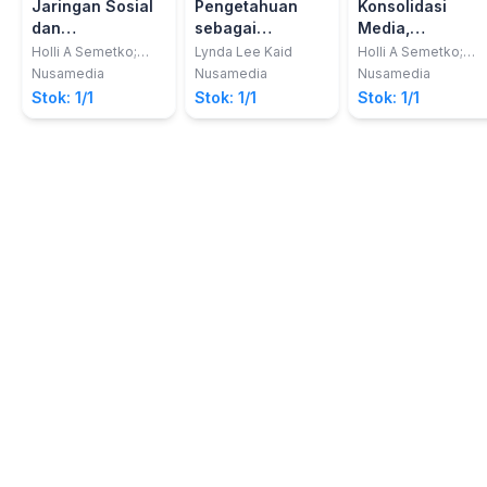
Jaringan Sosial
Pengetahuan
Konsolidasi
dan
sebagai
Media,
Pengetahuan
Pendekatan
Fragmentasi dan
Holli A Semetko;
Lynda Lee Kaid
Holli A Semetko;
Margaret Scammell
Margaret Scammell
Politik: Handbook
Pemrosesan
Dedahan Selekti
Nusamedia
Nusamedia
Nusamedia
Komunikasi
Informasi dalam
di Amerika
Stok: 1/1
Stok: 1/1
Stok: 1/1
Politik
Pembelajaran
Serikat:
Politik: Handbook
Handbook
Penelitian
Komunikasi
Komunikasi
Politik
Politik