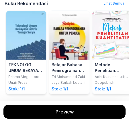
Buku Rekomendasi
Lihat Semua
TEKNOLOGI
Belajar Bahasa
Metode
UMUM REKAYASA
Pemrograman
Penelitian
LISTRIK TENAGA
untuk Pemula
Kuantitatif
Prisma Megantoro
Tri Mohammad Zaki
Adhi Kusumastuti;
Ahmad Mustamil
SURYA
Unair Press
Jaya Berkah Lestari
Deepublish
Khoiron; Taofan Ali
Stok: 1/1
Stok: 1/1
Stok: 1/1
Achmadi
Preview