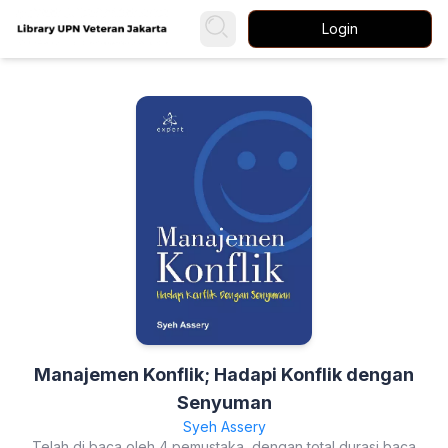
Login
Manajemen Konflik; Hadapi Konflik dengan
Senyuman
Syeh Assery
Telah di baca oleh 4 pemustaka, dengan total durasi baca