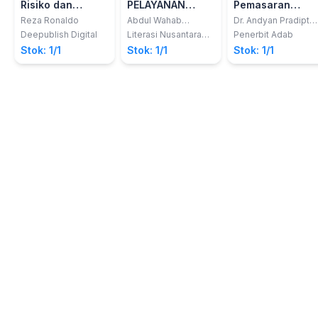
Risiko dan
PELAYANAN
Pemasaran
Asuransi
PUBLIK
Konsep Dasar
Reza Ronaldo
Abdul Wahab
Dr. Andyan Pradipta
Podungge
Utama, SE., MM.
dan Ruang
Deepublish Digital
Literasi Nusantara
Penerbit Adab
Abadi
Lingkup
Stok: 1/1
Stok: 1/1
Stok: 1/1