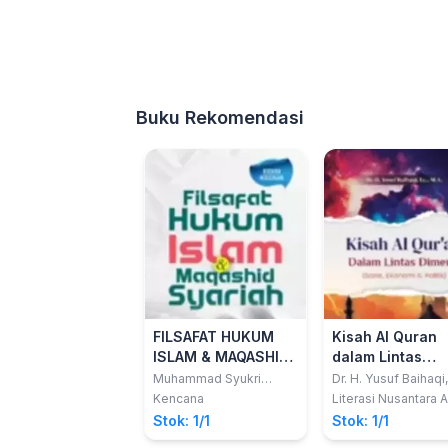
Buku Rekomendasi
FILSAFAT HUKUM
Kisah Al Quran
ISLAM & MAQASHID
dalam Lintas
SYARIAH
Dimensi: Sains,
Muhammad Syukri
Dr. H. Yusuf Baihaqi,
Albani Nasution; Rahmat
M.A.
Ekonomi & Politi
Kencana
Literasi Nusantara 
Hidayat Nasution;
Stok: 1/1
Stok: 1/1
Ahmad Tamami