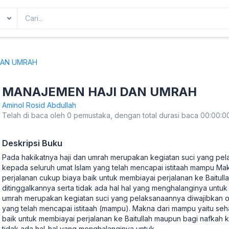
DAN UMRAH
MANAJEMEN HAJI DAN UMRAH
Aminol Rosid Abdullah
Telah di baca oleh 0 pemustaka, dengan total durasi baca 00:00:0
Deskripsi Buku
Pada hakikatnya haji dan umrah merupakan kegiatan suci yang pel
kepada seluruh umat Islam yang telah mencapai istitaah mampu Ma
perjalanan cukup biaya baik untuk membiayai perjalanan ke Baitul
ditinggalkannya serta tidak ada hal hal yang menghalanginya untuk 
umrah merupakan kegiatan suci yang pelaksanaannya diwajibkan ol
yang telah mencapai istitaah (mampu). Makna dari mampu yaitu seh
baik untuk membiayai perjalanan ke Baitullah maupun bagi nafkah k
tidak ada hal-hal yang menghalanginya untuk
...