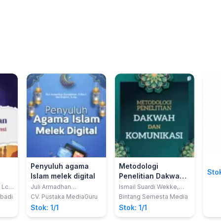
Penyuluh agama
Metodologi
Stok
Islam melek digital
Penelitian Dakwah
dan Komunikasi
 Lc.,
Juli Armadhan
Ismail Suardi Wekke,
Kurniawan; Rapiun
Ph.D.
k
Abadi
CV. Pustaka MediaGuru
Bintang Semesta Media
Stok: 1/1
Stok: 1/1