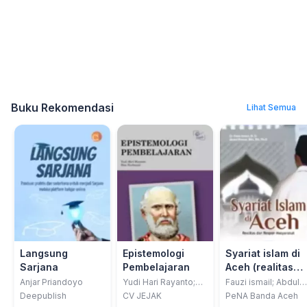
Buku Rekomendasi
Lihat Semua
Langsung
Epistemologi
Syariat islam di
Sarjana
Pembelajaran
Aceh (realitas
dan respon
Anjar Priandoyo
Yudi Hari Rayanto;
Fauzi ismail; Abdul
Dies Nurhayati
manan
masyarakat)
Deepublish
CV JEJAK
PeNA Banda Aceh