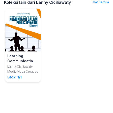
Koleksi lain dari Lanny Ciciliawaty
Lihat Semua
Learning
Communication
and Personality
Lanny Ciciliawaty
Komunikasi
Media Nusa Creative
Dalam Public
Stok: 1/1
Speaking :
Senior Class